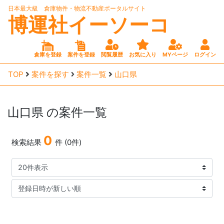
日本最大級 倉庫物件・物流不動産ポータルサイト
博運社イーソーコ
倉庫を登録
案件を登録
閲覧履歴
お気に入り
MYページ
ログイン
TOP
案件を探す
案件一覧
山口県
山口県
の案件一覧
0
検索結果
件 (0件)