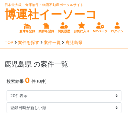
日本最大級 倉庫物件・物流不動産ポータルサイト
博運社イーソーコ
倉庫を登録
案件を登録
閲覧履歴
お気に入り
MYページ
ログイン
TOP
案件を探す
案件一覧
鹿児島県
鹿児島県
の案件一覧
0
検索結果
件 (0件)