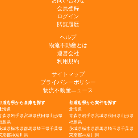
お問い合わせ
会員登録
ログイン
閲覧履歴
ヘルプ
物流不動産とは
運営会社
利用規約
サイトマップ
プライバシーポリシー
物流不動産ニュース
都道府県から倉庫を探す
都道府県から案件を探す
北海道
北海道
青森県
岩手県
宮城県
秋田県
山形県
青森県
岩手県
宮城県
秋田県
山形県
福島県
福島県
茨城県
栃木県
群馬県
埼玉県
千葉県
茨城県
栃木県
群馬県
埼玉県
千葉県
東京都
神奈川県
東京都
神奈川県