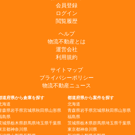
会員登録
ログイン
閲覧履歴
ヘルプ
物流不動産とは
運営会社
利用規約
サイトマップ
プライバシーポリシー
物流不動産ニュース
都道府県から倉庫を探す
都道府県から案件を探す
北海道
北海道
青森県
岩手県
宮城県
秋田県
山形県
青森県
岩手県
宮城県
秋田県
山形県
福島県
福島県
茨城県
栃木県
群馬県
埼玉県
千葉県
茨城県
栃木県
群馬県
埼玉県
千葉県
東京都
神奈川県
東京都
神奈川県