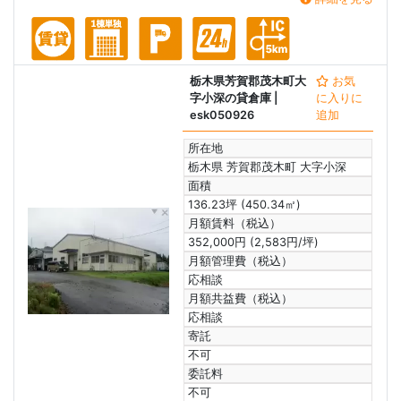
栃木県芳賀郡茂木町大
お気
字小深の貸倉庫
|
に入りに
esk050926
追加
所在地
栃木県 芳賀郡茂木町 大字小深
面積
136.23坪 (450.34㎡)
月額賃料（税込）
352,000円 (2,583円/坪)
月額管理費（税込）
応相談
月額共益費（税込）
応相談
寄託
不可
委託料
不可