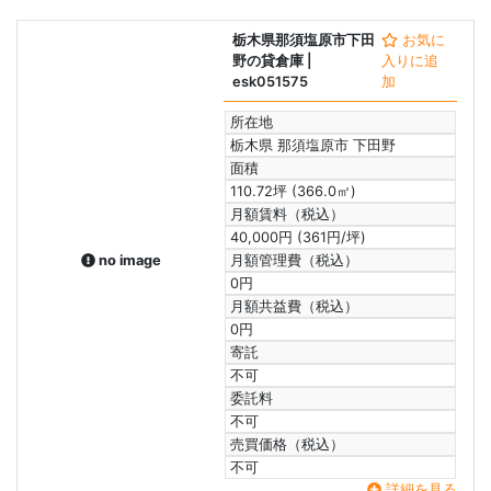
栃木県那須塩原市下田
お気に
野の貸倉庫
|
入りに追
esk051575
加
所在地
栃木県 那須塩原市 下田野
面積
110.72坪 (366.0㎡)
月額賃料（税込）
40,000円 (361円/坪)
no image
月額管理費（税込）
0円
月額共益費（税込）
0円
寄託
不可
委託料
不可
売買価格（税込）
不可
詳細を見る