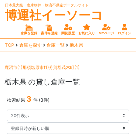
日本最大級 倉庫物件・物流不動産ポータルサイト
博運社イーソーコ
倉庫を登録
案件を登録
閲覧履歴
お気に入り
MYページ
ログイン
TOP
倉庫を探す
倉庫一覧
栃木県
鹿沼市(1)
那須塩原市(1)
芳賀郡茂木町(1)
栃木県
の貸し倉庫一覧
3
検索結果
件 (3件)