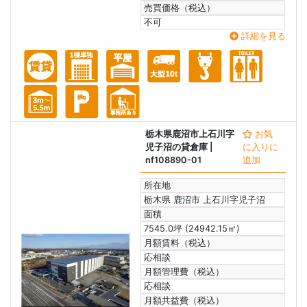
売買価格（税込）
不可
詳細を見る
栃木県鹿沼市上石川字
お気
児子沼の貸倉庫
|
に入りに
nf108890-01
追加
所在地
栃木県 鹿沼市 上石川字児子沼
面積
7545.0坪 (24942.15㎡)
月額賃料（税込）
応相談
月額管理費（税込）
応相談
月額共益費（税込）