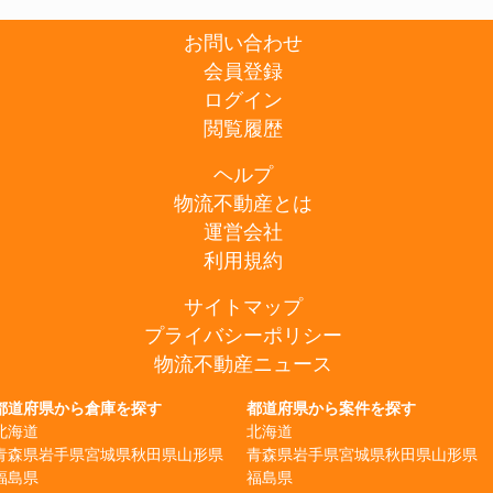
お問い合わせ
会員登録
ログイン
閲覧履歴
ヘルプ
物流不動産とは
運営会社
利用規約
サイトマップ
プライバシーポリシー
物流不動産ニュース
都道府県から倉庫を探す
都道府県から案件を探す
北海道
北海道
青森県
岩手県
宮城県
秋田県
山形県
青森県
岩手県
宮城県
秋田県
山形県
福島県
福島県