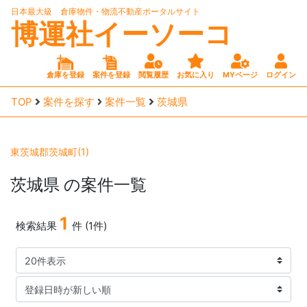
日本最大級 倉庫物件・物流不動産ポータルサイト
博運社イーソーコ
倉庫を登録
案件を登録
閲覧履歴
お気に入り
MYページ
ログイン
TOP
案件を探す
案件一覧
茨城県
東茨城郡茨城町(1)
茨城県
の案件一覧
1
検索結果
件 (1件)