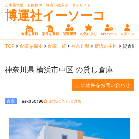
日本最大級 倉庫物件・物流不動産ポータルサイト
博運社イーソーコ
倉庫を登録
案件を登録
閲覧履歴
お気に入り
MYページ
ログイン
TOP
倉庫を探す
倉庫一覧
神奈川県
横浜市中区
貸倉庫
神奈川県
横浜市中区
の貸し倉庫
この物件をお問い合わせ
倉庫
esk050196
お気に入りに追加