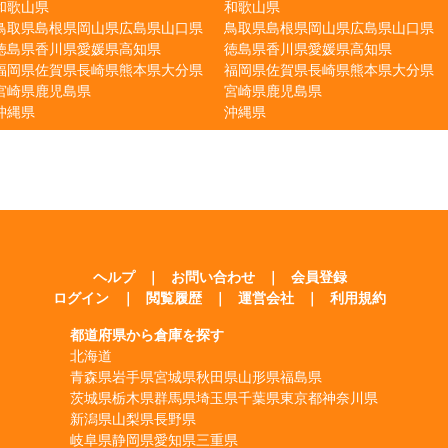
和歌山県
和歌山県
鳥取県
島根県
岡山県
広島県
山口県
鳥取県
島根県
岡山県
広島県
山口県
徳島県
香川県
愛媛県
高知県
徳島県
香川県
愛媛県
高知県
福岡県
佐賀県
長崎県
熊本県
大分県
福岡県
佐賀県
長崎県
熊本県
大分県
宮崎県
鹿児島県
宮崎県
鹿児島県
沖縄県
沖縄県
ヘルプ
｜
お問い合わせ
｜
会員登録
ログイン
｜
閲覧履歴
｜
運営会社
｜
利用規約
都道府県から倉庫を探す
北海道
青森県
岩手県
宮城県
秋田県
山形県
福島県
茨城県
栃木県
群馬県
埼玉県
千葉県
東京都
神奈川県
新潟県
山梨県
長野県
岐阜県
静岡県
愛知県
三重県